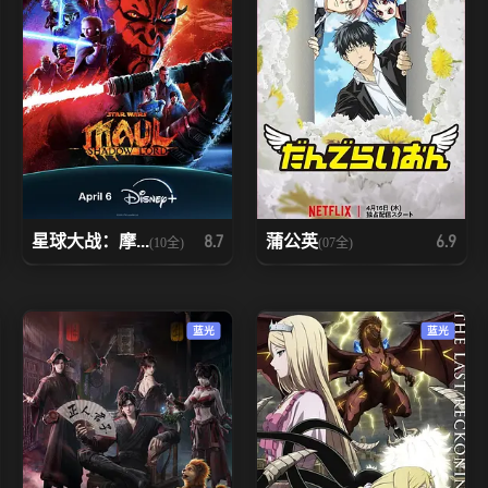
星球大战：摩...
蒲公英
8.7
6.9
(10全)
(07全)
蓝光
蓝光