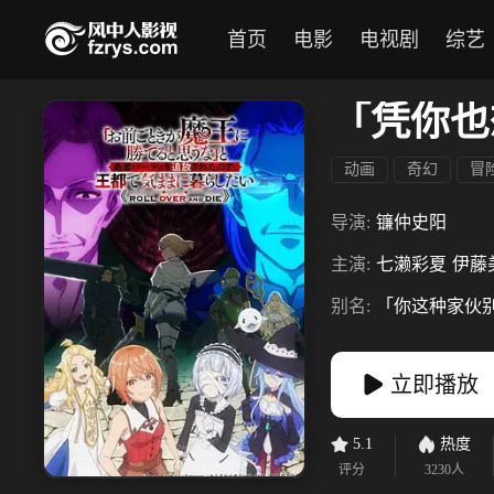
首页
电影
电视剧
综艺
动画
奇幻
冒
导演:
镰仲史阳
主演:
七濑彩夏
伊藤
别名:
「你这种家伙
立即播放
5.1
热度
评分
3230
人