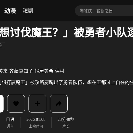
动漫
短剧
险
美来
齐藤真知子
假屋美希
保村
别想打赢魔王」被攻略厨踢出了勇者队伍，想在王都过上自在的
日语
2026.01.08
23分40秒
语言
上映时间
片长