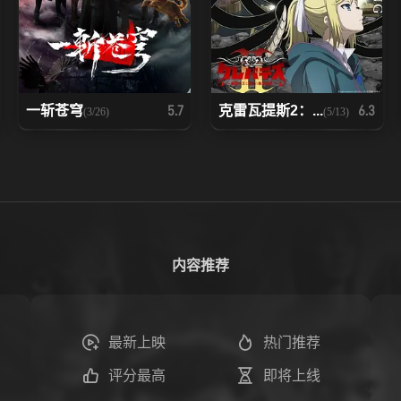
一斩苍穹
克雷瓦提斯2：...
5.7
6.3
(3/26)
(5/13)
内容推荐
最新上映
热门推荐
评分最高
即将上线