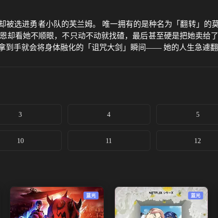
却被选进勇者小队的芙兰姆。 唯一拥有的是种名为「翻转」的
吉恩却看她不顺眼，不只动不动就找碴，最后甚至硬是把她卖给了
拿到手就会将身体融化的「诅咒大剑」瞬间—— 她的人生急遽
3
4
5
10
11
12
蓝光
蓝光