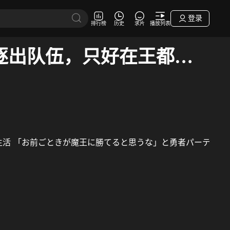
登录
排行榜
历史
求片
播放列表
「凭你也想讨伐魔王？」被勇者小队逐出队伍，只好在王都自在过活
生活
「お前ごときが魔王に勝てると思うな」と勇者パーティを