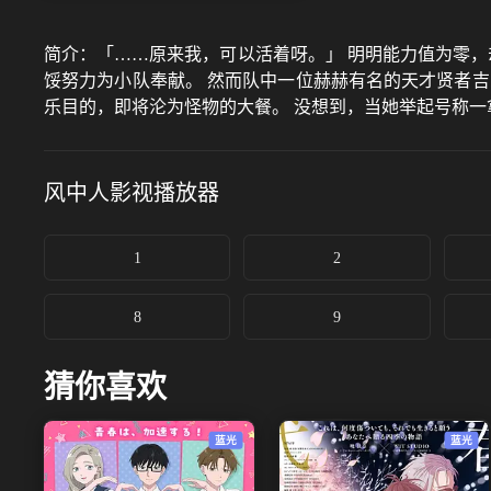
简介：
「……原来我，可以活着呀。」 明明能力值为零，
馁努力为小队奉献。 然而队中一位赫赫有名的天才贤者
乐目的，即将沦为怪物的大餐。 没想到，当她举起号称一
风中人影视
播放器
1
2
8
9
猜你喜欢
蓝光
蓝光