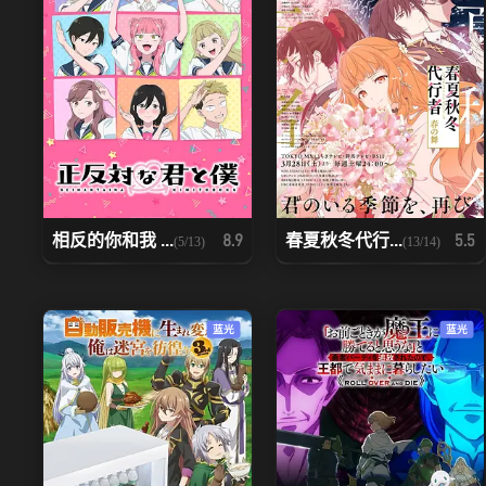
相反的你和我 ...
春夏秋冬代行...
8.9
5.5
(5/13)
(13/14)
蓝光
蓝光