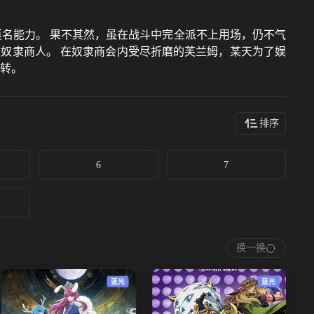
莫名能力。 果不其然，虽在战斗中完全派不上用场，仍不气
奴隶商人。 在奴隶商会内受尽折磨的芙兰姆，某天为了娱
翻转。
排序
6
7
换一换
蓝光
蓝光