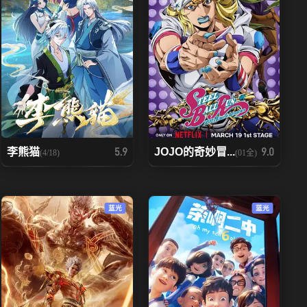
李熊猫
JOJO的奇妙冒...
5.9
9.0
(4/18)
(01全)
蓝光
蓝光