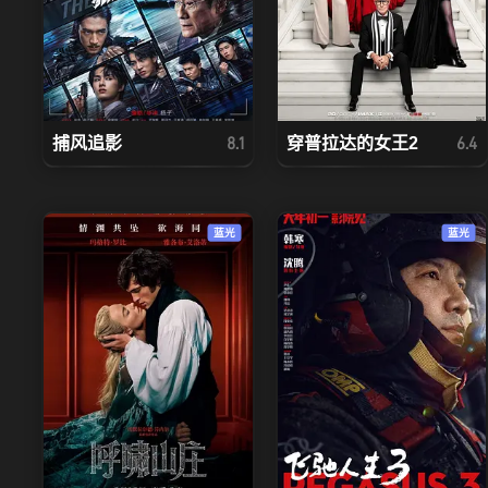
捕风追影
穿普拉达的女王2
8.1
6.4
蓝光
蓝光