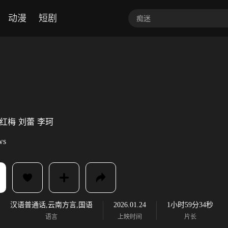
动漫
短剧
红梅
刘蕾
李珂
ws
汉语普通话,云南方言,国语
2026.01.24
1小时59分34秒
语言
上映时间
片长