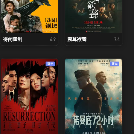
得闲谨制
震耳欲聋
6.9
7.4
蓝光
蓝光