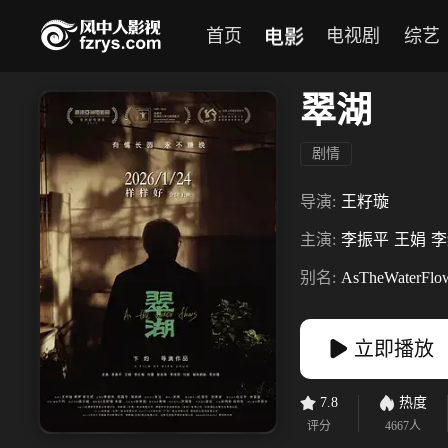
电影
首页
电视剧
综艺
翠湖
剧情
导演:
王籽璇
主演:
李振平
王娟
李
别名:
AsTheWaterFlo
立即播放
7.8
热度
评分
4667
人